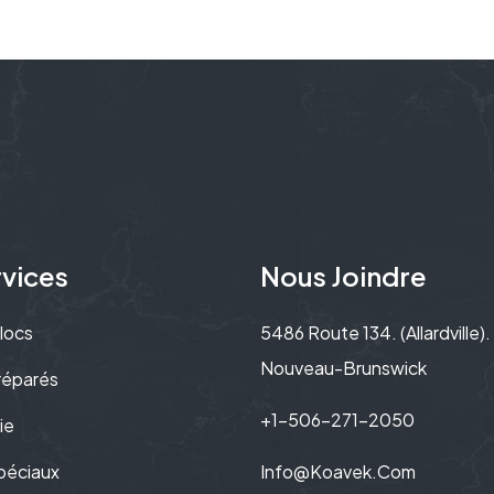
vices
Nous Joindre
locs
5486 Route 134. (Allardville)
Nouveau-Brunswick
éparés​
+1-506-271-2050
ie
péciaux
Info@Koavek.com