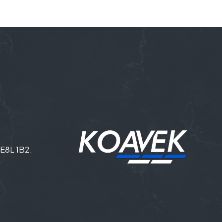
. E8L 1B2.