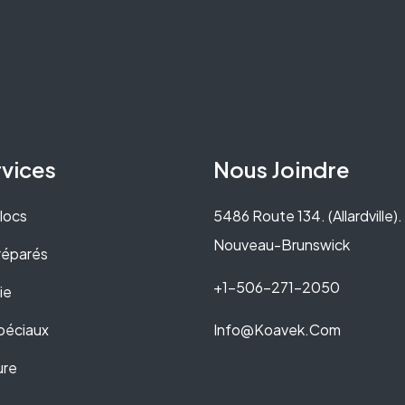
vices
Nous Joindre
locs
5486 Route 134. (Allardville)
Nouveau-Brunswick
éparés​
+1-506-271-2050
ie
péciaux
Info@Koavek.com
ure